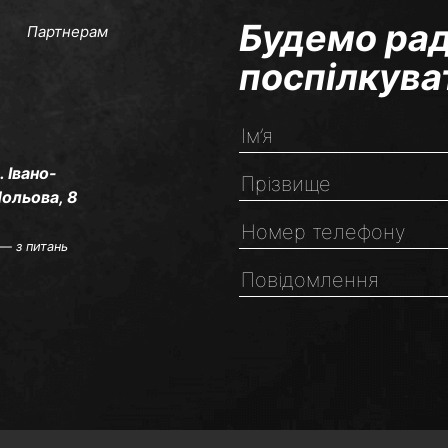
Будемо рад
Партнерам
поспілкува
. Івано-
Польова, 8
— з питань