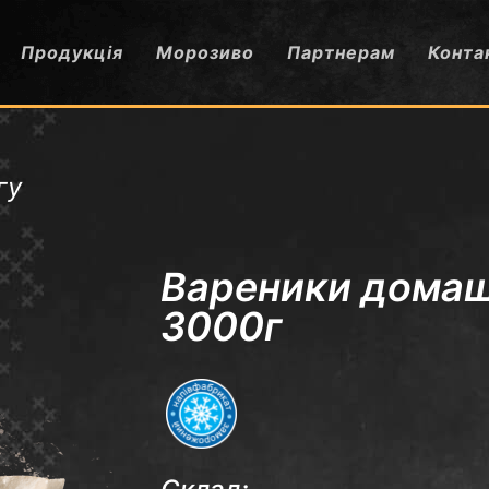
Продукція
Морозиво
Партнерам
Конта
гу
Вареники домашн
3000г