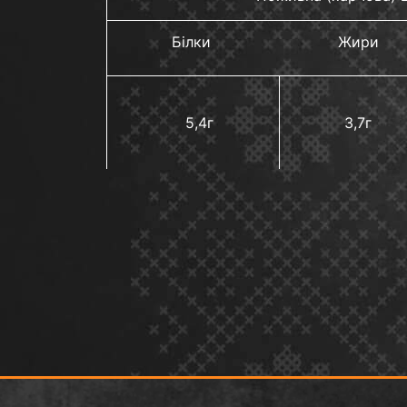
Білки
Жири
5,4г
3,7г