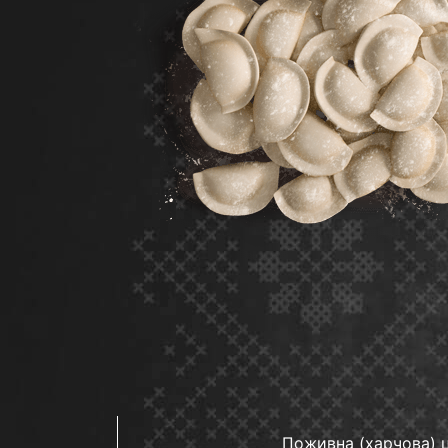
Поживна (харчова) ц