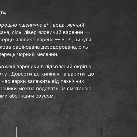
50%
орошно пшеничне
в/ґ, вода,
яєчний
ана, сіль: лівер яловичий варений —
 серце яловиче варене — 9,1%, цибуля
кова рафінована дезодорована, сіль
 перець чорний мелений.
ожені вареники в підсолений окріп з
кту . Довести до кипіння та варити до
. Час варки залежить від технічних
ареники можна подавати із сметаною,
ми або іншим соусом.