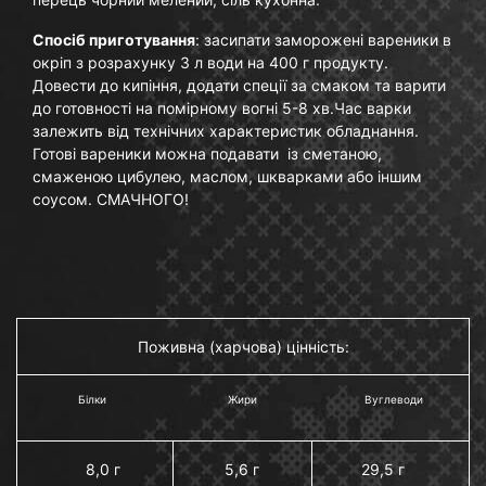
Спосіб приготування
: засипати заморожені вареники в
окріп з розрахунку 3 л води на 400 г продукту.
Довести до кипіння, додати спеції за смаком та варити
до готовності на помірному вогні 5-8 хв.Час варки
залежить від технічних характеристик обладнання.
Готові вареники можна подавати із сметаною,
смаженою цибулею, маслом, шкварками або іншим
соусом. СМАЧНОГО!
Поживна (харчова) цінність:
Білки
Жири
Вуглеводи
8,0 г
5,6 г
29,5 г