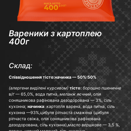
Вареники з картоплею
400г
Склад:
Співвідношення тісто:начинка — 50%:50%
(алергени виділені курсивом)
тісто:
борошно пшеничне
в/ґ — 65,0%, вода питна,
меланж яєчний
, олія
соняшникова рафінована дезодорована — 3%, сіль
кухонна;
начинка
: картопля варена, вода питна, сіль
кухонна —93%,цибуля ріпчаста смажена (цибуля
ріпчаста свіжа, олія соняшникова рафінована
дезодорована, сіль кухонна),
масло вершкове
— 3,5 %,
перець чорний мелений, сіль кухонна.